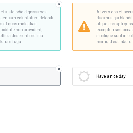
et iusto odio dignissimos
At vero eos et accu
aesentium voluptatum deleniti
ducimus qui blandit
es et quas molestias
atque corrupti quos
upiditate non provident,
excepturi sint occae
officia deserunt mollitia
similique sunt in cul
olorum fuga.
animi, id est labor
Have a nice day!