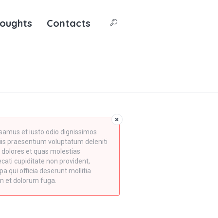
oughts
Contacts
samus et iusto odio dignissimos
iis praesentium voluptatum deleniti
 dolores et quas molestias
cati cupiditate non provident,
pa qui officia deserunt mollitia
um et dolorum fuga.