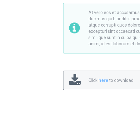
At vero eos et accusamus 
ducimus qui blanditiis pr
atque corrupti quos dolor
excepturi sint occaecati c
similique sunt in culpa qui 
animi, id est laborum et d
here
Click
to download