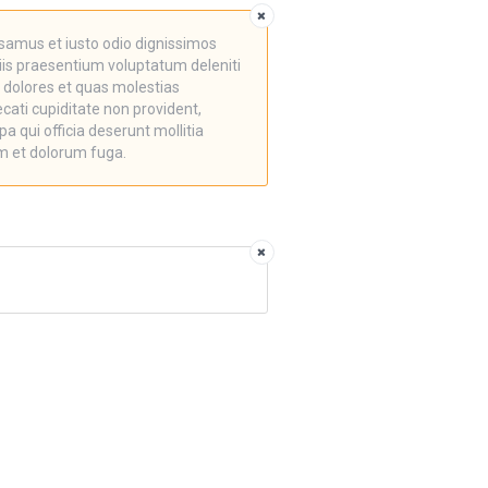
samus et iusto odio dignissimos
iis praesentium voluptatum deleniti
 dolores et quas molestias
cati cupiditate non provident,
pa qui officia deserunt mollitia
um et dolorum fuga.