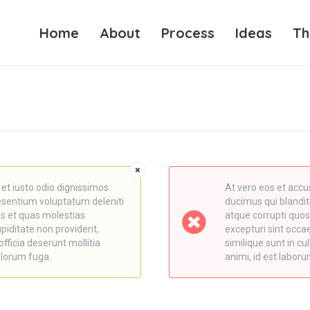
Home
About
Process
Ideas
Th
et iusto odio dignissimos
At vero eos et accu
aesentium voluptatum deleniti
ducimus qui blandit
es et quas molestias
atque corrupti quos
upiditate non provident,
excepturi sint occae
officia deserunt mollitia
similique sunt in cul
olorum fuga.
animi, id est labor